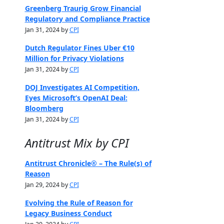
Greenberg Traurig Grow Financial
Regulatory and Compliance Practice
Jan 31, 2024 by
CPI
Dutch Regulator Fines Uber €10
Million for Privacy Violations
Jan 31, 2024 by
CPI
DOJ Investigates AI Competition,
Eyes Microsoft’s OpenAI Deal:
Bloomberg
Jan 31, 2024 by
CPI
Antitrust Mix by CPI
Antitrust Chronicle® – The Rule(s) of
Reason
Jan 29, 2024 by
CPI
Evolving the Rule of Reason for
Legacy Business Conduct