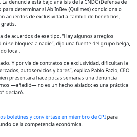
. La denuncia está bajo análisis de la CNDC (Defensa de
o para determinar si Ab InBev (Quilmes) condiciona o
on acuerdos de exclusividad a cambio de beneficios,
gratis.
a de acuerdos de ese tipo. “Hay algunos arreglos
 ni se bloquea a nadie”, dijo una fuente del grupo belga,
do local.
do. Y por vía de contratos de exclusividad, dificultan la
cados, autoservicios y bares”, explica Pablo Fazio, CEO
uien presentara hace pocas semanas una denuncia
amos —añadió— no es un hecho aislado: es una práctica
o” declaró.
ros boletines y conviértase en miembro de CPI
para
mundo de la competencia económica.