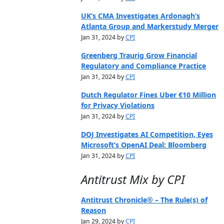
UK’s CMA Investigates Ardonagh’s
Atlanta Group and Markerstudy Merger
Jan 31, 2024 by
CPI
Greenberg Traurig Grow Financial
Regulatory and Compliance Practice
Jan 31, 2024 by
CPI
Dutch Regulator Fines Uber €10 Million
for Privacy Violations
Jan 31, 2024 by
CPI
DOJ Investigates AI Competition, Eyes
Microsoft’s OpenAI Deal: Bloomberg
Jan 31, 2024 by
CPI
Antitrust Mix by CPI
Antitrust Chronicle® – The Rule(s) of
Reason
Jan 29, 2024 by
CPI