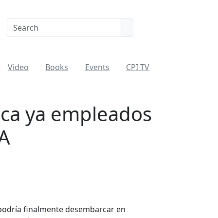
Video
Books
Events
CPI TV
sca ya empleados
A
, podría finalmente desembarcar en