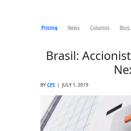
Pricing
News
Columns
Blog 
Brasil: Accioni
Nex
BY
CPI
|
JULY 1, 2019