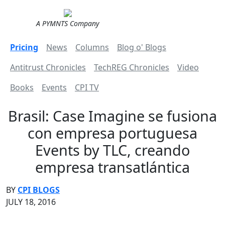
A PYMNTS Company
Pricing
News
Columns
Blog o' Blogs
Antitrust Chronicles
TechREG Chronicles
Video
Books
Events
CPI TV
Brasil: Case Imagine se fusiona
con empresa portuguesa
Events by TLC, creando
empresa transatlántica
BY
CPI BLOGS
JULY 18, 2016