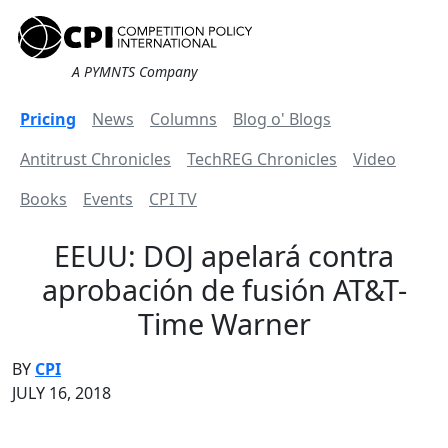
A PYMNTS Company
Pricing
News
Columns
Blog o' Blogs
Antitrust Chronicles
TechREG Chronicles
Video
Books
Events
CPI TV
EEUU: DOJ apelará contra
aprobación de fusión AT&T-
Time Warner
BY
CPI
JULY 16, 2018