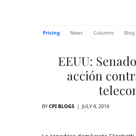
Pricing
News
Columns
Blog 
EEUU: Senado
acción cont
teleco
BY
CPI BLOGS
|
JULY 4, 2016