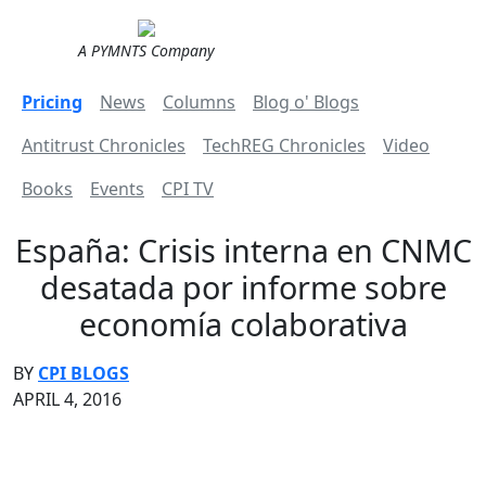
A PYMNTS Company
Pricing
News
Columns
Blog o' Blogs
Antitrust Chronicles
TechREG Chronicles
Video
Books
Events
CPI TV
España: Crisis interna en CNMC
desatada por informe sobre
economía colaborativa
BY
CPI BLOGS
APRIL 4, 2016