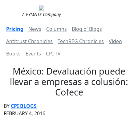
A PYMNTS Company
Pricing
News
Columns
Blog o' Blogs
Antitrust Chronicles
TechREG Chronicles
Video
Books
Events
CPI TV
México: Devaluación puede
llevar a empresas a colusión:
Cofece
BY
CPI BLOGS
FEBRUARY 4, 2016