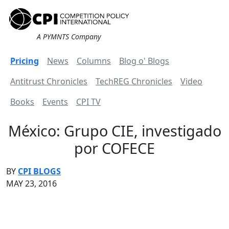
A PYMNTS Company
Pricing
News
Columns
Blog o' Blogs
Antitrust Chronicles
TechREG Chronicles
Video
Books
Events
CPI TV
México: Grupo CIE, investigado
por COFECE
BY
CPI BLOGS
MAY 23, 2016