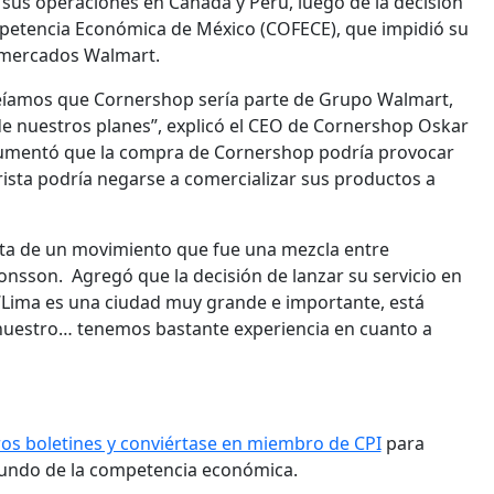
 sus operaciones en Canadá y Perú, luego de la decisión
mpetencia Económica de México (COFECE), que impidió su
ermercados Walmart.
reíamos que Cornershop sería parte de Grupo Walmart,
de nuestros planes”, explicó el CEO de Cornershop Oskar
gumentó que la compra de Cornershop podría provocar
orista podría negarse a comercializar sus productos a
ata de un movimiento que fue una mezcla entre
onsson. Agregó que la decisión de lanzar su servicio en
 “Lima es una ciudad muy grande e importante, está
l nuestro… tenemos bastante experiencia en cuanto a
ros boletines y conviértase en miembro de CPI
para
mundo de la competencia económica.