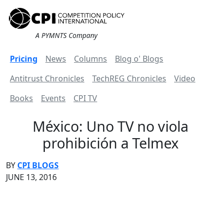
A PYMNTS Company
Pricing
News
Columns
Blog o' Blogs
Antitrust Chronicles
TechREG Chronicles
Video
Books
Events
CPI TV
México: Uno TV no viola
prohibición a Telmex
BY
CPI BLOGS
JUNE 13, 2016